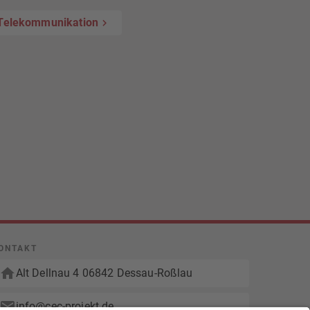
 Telekommunikation
ONTAKT
lles zur Baulogistik