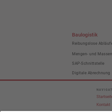
Baulogistik
Reibungslose Abläufe
Mengen- und Massen
SAP-Schnittstelle
Digitale Abrechnung
Materialauswahl
NAVIGA
Trommellogistik
Startseit
Kontakt