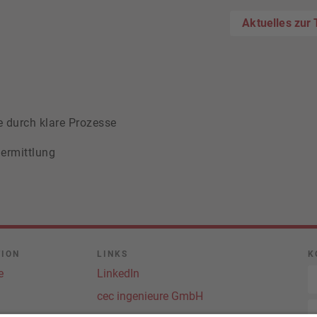
Aktuelles zur
 durch klare Prozesse
ermittlung
TION
LINKS
K
e
LinkedIn
cec ingenieure GmbH
Aktue