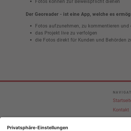
Fotos können zur Beweispflicht dienen
Der Georeader - ist eine App, welche es ermögl
Fotos aufzunehmen, zu kommentieren und 
das Projekt live zu verfolgen
die Fotos direkt für Kunden und Behörden z
NAVIGA
Startseit
Kontakt
Datensc
Datensc